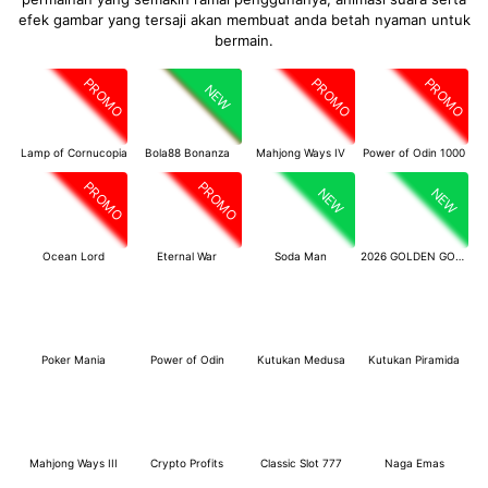
efek gambar yang tersaji akan membuat anda betah nyaman untuk
bermain.
PROMO
PROMO
PROMO
PROMO
NEW
Lamp of Cornucopia
Bola88 Bonanza
Mahjong Ways IV
Power of Odin 1000
PROMO
PROMO
NEW
NEW
Ocean Lord
Eternal War
Soda Man
2026 GOLDEN GOAL RUSH
Poker Mania
Power of Odin
Kutukan Medusa
Kutukan Piramida
Mahjong Ways III
Crypto Profits
Classic Slot 777
Naga Emas